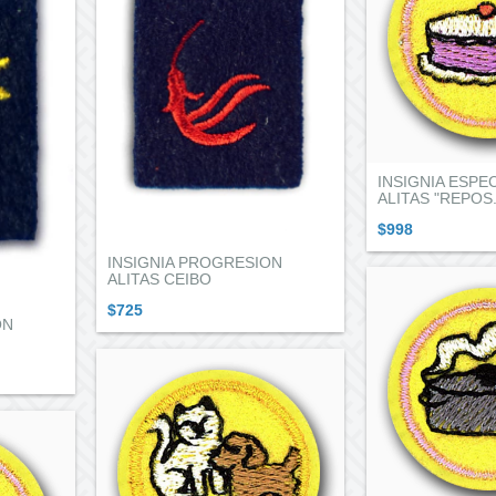
INSIGNIA ESPE
ALITAS "REPOS.
$998
INSIGNIA PROGRESION
ALITAS CEIBO
$725
ON