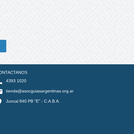
ONTACTANOS
4393 1020
tienda@asocguiasargentinas.org.ar
Juncal 840 PB "E" - C.A.B.A.