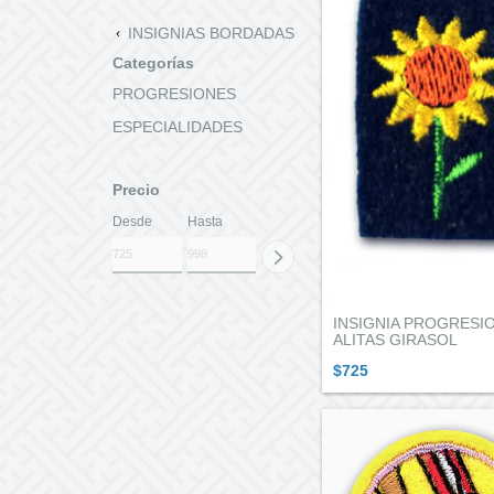
INSIGNIAS BORDADAS
Categorías
PROGRESIONES
ESPECIALIDADES
Precio
Desde
Hasta
INSIGNIA PROGRESI
ALITAS GIRASOL
$725