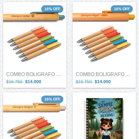
16
%
OFF
16
%
OFF
COMBO BOLIGRAFO GUIAS EN CARAVANA X5
COMBO BOLIGRAFO ALITAS X 5
$16.750
$14.000
$16.750
$14.000
16
%
OFF