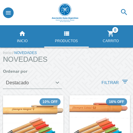
0
INICIO
PRODUCTOS
CARRITO
Inicio
/
NOVEDADES
NOVEDADES
Ordenar por
FILTRAR
10
%
OFF
16
%
OFF