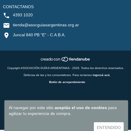
CONTACTANOS
4393 1020
tienda@asocguiasargentinas.org.ar
Juncal 840 PB "E" - C.A.B.A.
Copyright ASOCIACIÓN GUÍAS ARGENTINAS - 2026. Todos los derechos reservados.
Defensa de las y los consumidores. Para reclamos
ingresá acá.
Botón de arrepentimiento
Al navegar por este sitio
aceptás el uso de cookies
para
agilizar tu experiencia de compra.
ENTENDIDO