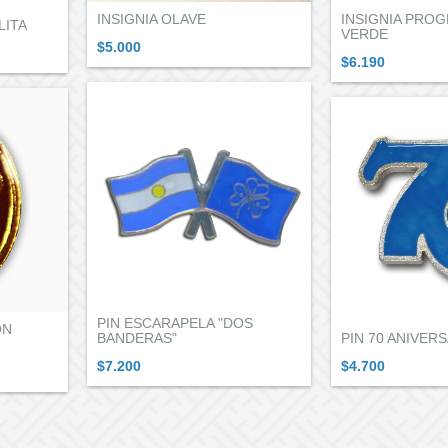
INSIGNIA OLAVE
INSIGNIA PROG
LITA
VERDE
$5.000
$6.190
PIN ESCARAPELA "DOS
ON
BANDERAS"
PIN 70 ANIVER
$7.200
$4.700