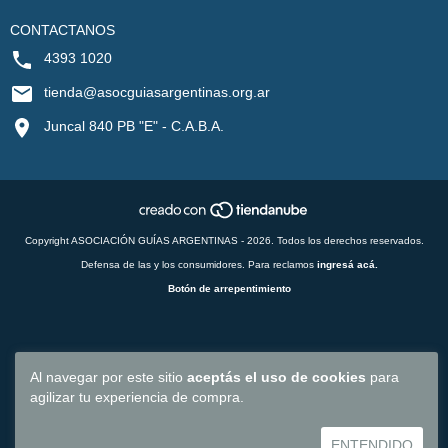
CONTACTANOS
4393 1020
tienda@asocguiasargentinas.org.ar
Juncal 840 PB "E" - C.A.B.A.
Copyright ASOCIACIÓN GUÍAS ARGENTINAS - 2026. Todos los derechos reservados.
Defensa de las y los consumidores. Para reclamos
ingresá acá.
Botón de arrepentimiento
Al navegar por este sitio
aceptás el uso de cookies
para
agilizar tu experiencia de compra.
ENTENDIDO