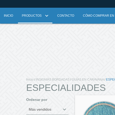
INICIO
PRODUCTOS
CONTACTO
CÓMO COMPRAR EN L
Inicio
/
INSIGNIAS BORDADAS
/
GUÍAS EN CARAVANA
/
ESPE
ESPECIALIDADES
Ordenar por