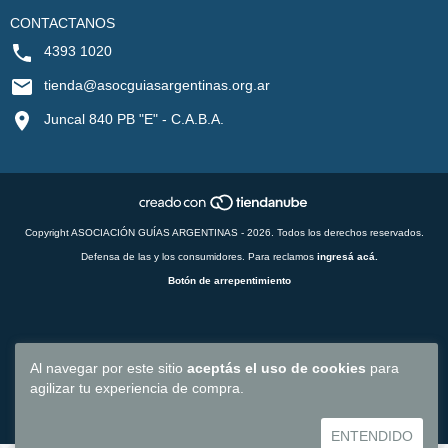
CONTACTANOS
4393 1020
tienda@asocguiasargentinas.org.ar
Juncal 840 PB "E" - C.A.B.A.
Copyright ASOCIACIÓN GUÍAS ARGENTINAS - 2026. Todos los derechos reservados.
Defensa de las y los consumidores. Para reclamos
ingresá acá.
Botón de arrepentimiento
Al navegar por este sitio
aceptás el uso de cookies
para
agilizar tu experiencia de compra.
ENTENDIDO