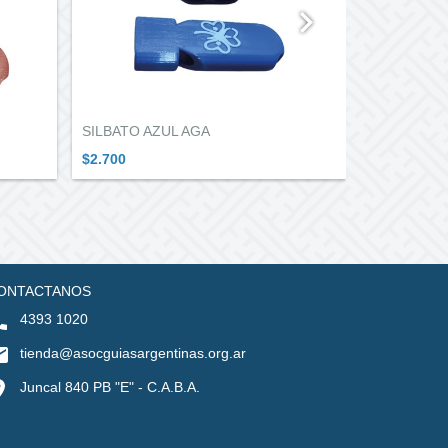
SILBATO AZUL AGA
CUADERNO 
$2.700
$6.500
ONTACTANOS
4393 1020
tienda@asocguiasargentinas.org.ar
Juncal 840 PB "E" - C.A.B.A.