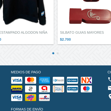
ESTAMPADO ALGODON NIÑA
SILBATO GUIAS MAYORES
0
$2.700
MEDIOS DE PAGO
C
FORMAS DE ENVÍO