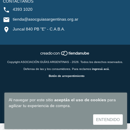
CONTACTANOS
4393 1020
tienda@asocguiasargentinas.org.ar
Juncal 840 PB "E" - C.A.B.A.
Copyright ASOCIACIÓN GUÍAS ARGENTINAS - 2026. Todos los derechos reservados.
Defensa de las y los consumidores. Para reclamos
ingresá acá.
Botón de arrepentimiento
Al navegar por este sitio
aceptás el uso de cookies
para
agilizar tu experiencia de compra.
ENTENDIDO