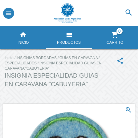
0
INICIO
PRODUCTOS
CARRITO
Inicio
/
INSIGNIAS BORDADAS
/
GUÍAS EN CARAVANA
/
ESPECIALIDADES
/
INSIGNIA ESPECIALIDAD GUIAS EN
CARAVANA "CABUYERIA"
INSIGNIA ESPECIALIDAD GUIAS
EN CARAVANA "CABUYERIA"