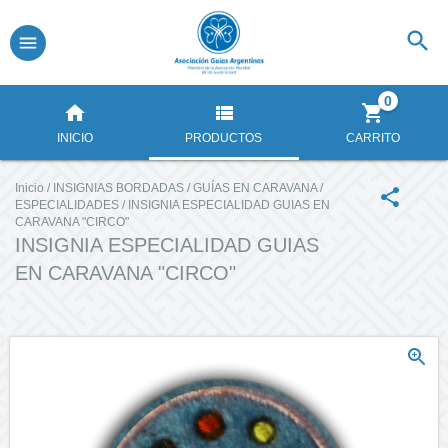
0
INICIO
PRODUCTOS
CARRITO
Inicio
/
INSIGNIAS BORDADAS
/
GUÍAS EN CARAVANA
/
ESPECIALIDADES
/
INSIGNIA ESPECIALIDAD GUIAS EN
CARAVANA "CIRCO"
INSIGNIA ESPECIALIDAD GUIAS
EN CARAVANA "CIRCO"