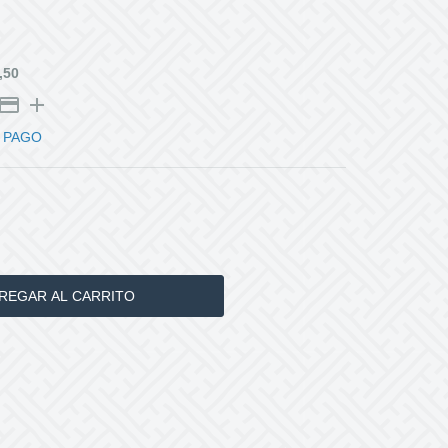
,50
 PAGO