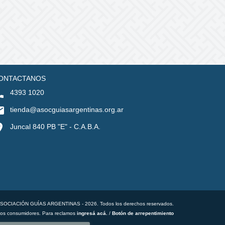
ONTACTANOS
4393 1020
tienda@asocguiasargentinas.org.ar
Juncal 840 PB "E" - C.A.B.A.
ASOCIACIÓN GUÍAS ARGENTINAS - 2026. Todos los derechos reservados.
los consumidores. Para reclamos
ingresá acá.
/
Botón de arrepentimiento