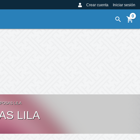
Crear cuenta
Iniciar sesión
0
POSAS LILA
AS LILA