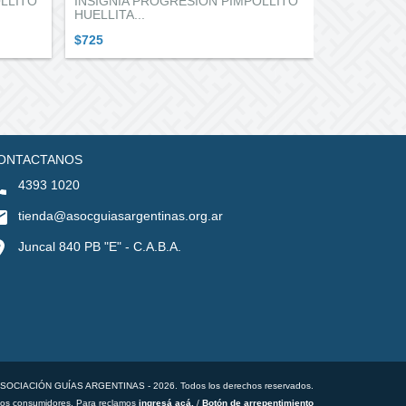
LLITO
INSIGNIA PROGRESION PIMPOLLITO
RAMITO
HUELLITA...
$1.135
$725
ONTACTANOS
4393 1020
tienda@asocguiasargentinas.org.ar
Juncal 840 PB "E" - C.A.B.A.
ASOCIACIÓN GUÍAS ARGENTINAS - 2026. Todos los derechos reservados.
los consumidores. Para reclamos
ingresá acá.
/
Botón de arrepentimiento