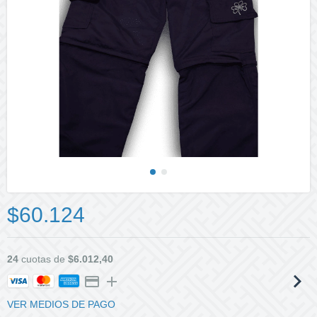
$60.124
24
cuotas de
$6.012,40
VER MEDIOS DE PAGO