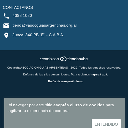
CONTACTANOS
4393 1020
tienda@asocguiasargentinas.org.ar
Juncal 840 PB "E" - C.A.B.A.
Copyright ASOCIACIÓN GUÍAS ARGENTINAS - 2026. Todos los derechos reservados.
Defensa de las y los consumidores. Para reclamos
ingresá acá.
Botón de arrepentimiento
Al navegar por este sitio
aceptás el uso de cookies
para
agilizar tu experiencia de compra.
ENTENDIDO