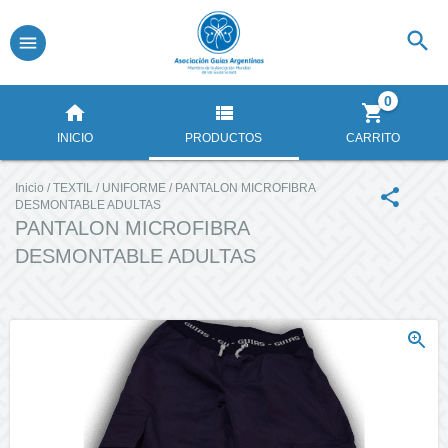
0
INICIO
PRODUCTOS
CARRITO
Inicio
/
TEXTIL
/
UNIFORME
/
PANTALON MICROFIBRA
DESMONTABLE ADULTAS
PANTALON MICROFIBRA
DESMONTABLE ADULTAS