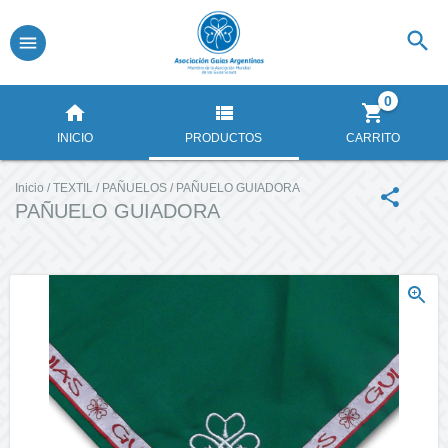
0
INICIO
PRODUCTOS
CARRITO
Inicio
/
TEXTIL
/
PAÑUELOS
/
PAÑUELO GUIADORA
PAÑUELO GUIADORA